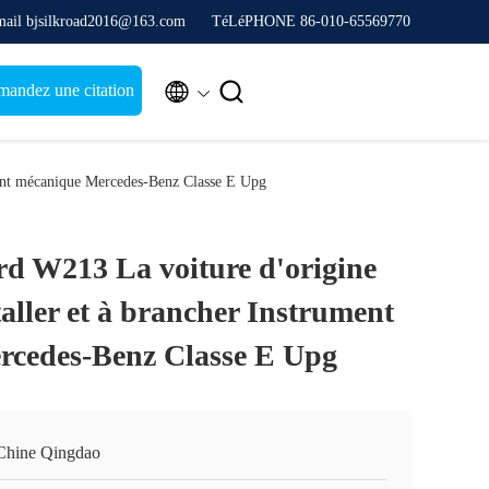
ail bjsilkroad2016@163.com
TéLéPHONE 86-010-65569770


andez une citation
ument mécanique Mercedes-Benz Classe E Upg
rd W213 La voiture d'origine
staller et à brancher Instrument
rcedes-Benz Classe E Upg
Chine Qingdao