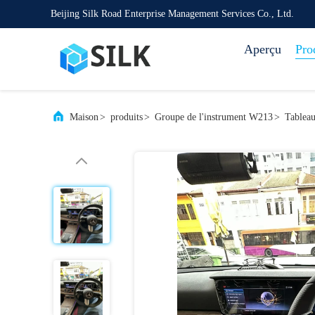
Beijing Silk Road Enterprise Management Services Co., Ltd.
Aperçu
Pro
Maison
>
produits
>
Groupe de l'instrument W213
>
Tableau