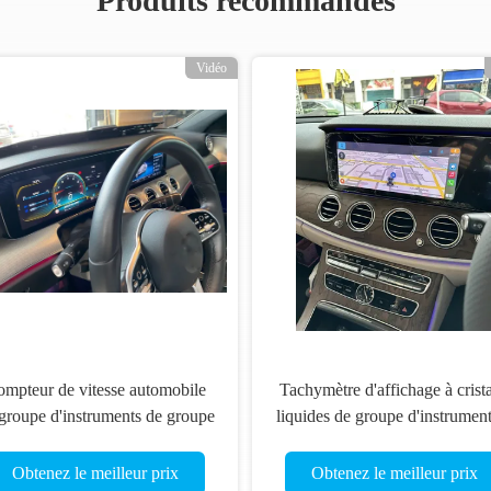
Produits recommandés
Vidéo
mpteur de vitesse automobile
Tachymètre d'affichage à crist
groupe d'instruments de groupe
liquides de groupe d'instrumen
mérique de voiture W213 pour
Digital W213 de multimédia p
Mercedes Benz Classe E
Mercedes
Obtenez le meilleur prix
Obtenez le meilleur prix