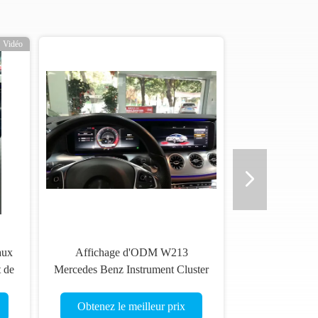
Vidéo
aux
Affichage d'ODM W213
t de
Mercedes Benz Instrument Cluster
our
Liquid Crystal
Obtenez le meilleur prix