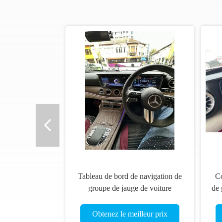
Tableau de bord de navigation de
Co
groupe de jauge de voiture
de 
numérique de groupe
nu
d'instruments OEM W213
Obtenez le meilleur prix