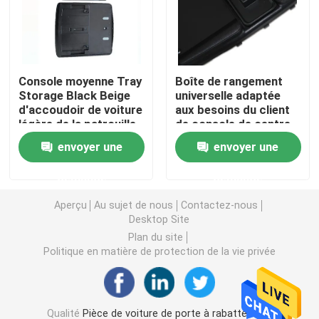
Porte à rabattement arrière Y62 électrique
Console moyenne Tray
Boîte de rangement
Accoudoir intérieur de voiture
Storage Black Beige
universelle adaptée
d'accoudoir de voiture
aux besoins du client
légère de la patrouille
de console de centre
Groupe d'instruments de voiture LCD
Y62
d'accoudoir intérieur
envoyer une
envoyer une
de voiture
Groupe de l'instrument W213
demande
demande
Aperçu
Au sujet de nous
Contactez-nous
Combiné d'instruments W222
Desktop Site
Plan du site
Politique en matière de protection de la vie privée
Groupe de l'instrument W463
Barres de galerie de voiture
Qualité
Pièce de voiture de porte à rabattement