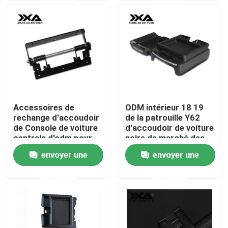
Visite d'usine
Contrôle de la qualité
Contact
Accessoires de
ODM intérieur 18 19
rechange d'accoudoir
de la patrouille Y62
nouvelles
de Console de voiture
d'accoudoir de voiture
centrale d'odm pour
noire de marché des
Nissan patrouille Y62
accessoires
envoyer une
envoyer une
Tous les cas
Armada
demande
demande
Blogs
Pièce de voiture de porte à rabattement arrière