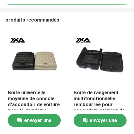
produits recommandés
Boîte universelle
Boîte de rangement
Aperçu
moyenne de console
multifonctionnelle
d'accoudoir de voiture
rembourrée pour
pour la deuxième
accoudoir intérieur de
Produits
génération de Toule
voiture Y62
envoyer une
envoyer une
Y62
A propos de nous
demande
demande