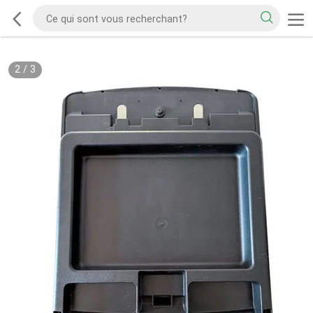
2
/
3