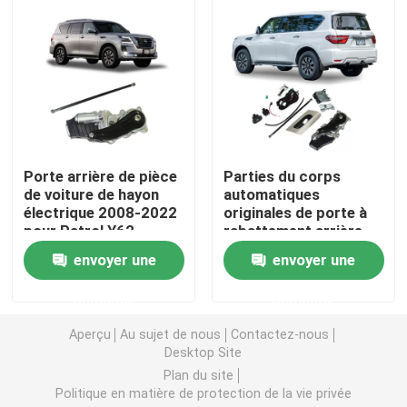
Porte à rabattement arrière Y62 électrique
Accoudoir intérieur de voiture
Groupe d'instruments de voiture LCD
Porte arrière de pièce
Parties du corps
de voiture de hayon
automatiques
électrique 2008-2022
originales de porte à
Groupe de l'instrument W213
pour Patrol Y62
rabattement arrière
électrique de porte
envoyer une
envoyer une
arrière pour la
Combiné d'instruments W222
patrouille Y62
demande
demande
Groupe de l'instrument W463
Aperçu
Au sujet de nous
Contactez-nous
Desktop Site
Plan du site
Barres de galerie de voiture
Politique en matière de protection de la vie privée