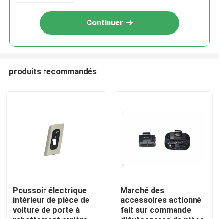
colorimétrique
Continuer
produits recommandés
Aperçu
Produits
Poussoir électrique
Marché des
intérieur de pièce de
accessoires actionné
voiture de porte à
fait sur commande
A propos de nous