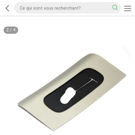
2
/
4